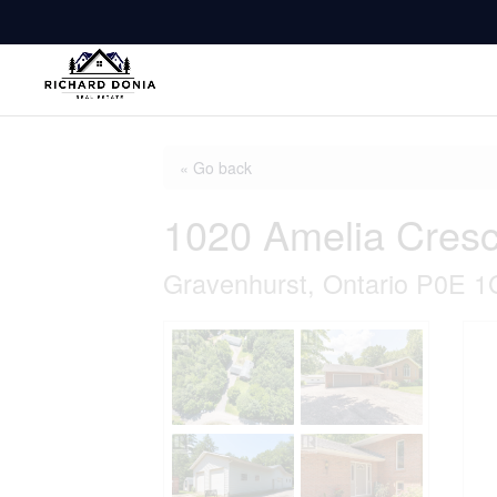
« Go back
1020 Amelia Cresc
Gravenhurst, Ontario P0E 1